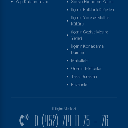
Yapı Kullanma İzni
Sosyo-Ekonomik Yapısı
İlçenin Folklorik Değerleri
İlçenin Yöresel Mutfak
Kültürü
İlçenin Gezi ve Mesire
Yerleri
İlçenin Konaklama
Durumu
Mahalleler
Önemli Telefonlar
Taksi Durakları
Eczaneler
İletişim Merkezi
0 (452) 714 11 75 - 76