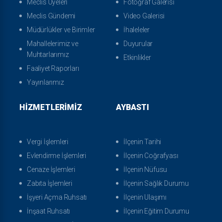
Meclis Üyeleri
Fotoğraf Galerisi
Meclis Gündemi
Video Galerisi
Müdürlükler ve Birimler
İhaleleler
Mahallelerimiz ve
Duyurular
Muhtarlarımız
Etkinlikler
Faaliyet Raporları
Yayınlarımız
HIZMETLERIMIZ
AYBASTI
Vergi İşlemleri
İlçenin Tarihi
Evlendirme İşlemleri
İlçenin Coğrafyası
Cenaze İşlemleri
İlçenin Nüfusu
Zabıta İşlemleri
İlçenin Sağlık Durumu
İşyeri Açma Ruhsatı
İlçenin Ulaşımı
İnşaat Ruhsatı
İlçenin Eğitim Durumu