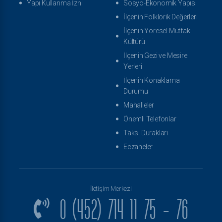
Yapı Kullanma İzni
Sosyo-Ekonomik Yapısı
İlçenin Folklorik Değerleri
İlçenin Yöresel Mutfak
Kültürü
İlçenin Gezi ve Mesire
Yerleri
İlçenin Konaklama
Durumu
Mahalleler
Önemli Telefonlar
Taksi Durakları
Eczaneler
İletişim Merkezi
0 (452) 714 11 75 - 76