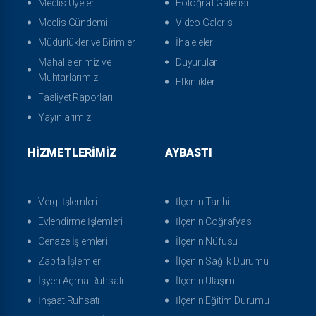
Meclis Üyeleri
Fotoğraf Galerisi
Meclis Gündemi
Video Galerisi
Müdürlükler ve Birimler
İhaleleler
Mahallelerimiz ve
Duyurular
Muhtarlarımız
Etkinlikler
Faaliyet Raporları
Yayınlarımız
HIZMETLERIMIZ
AYBASTI
Vergi İşlemleri
İlçenin Tarihi
Evlendirme İşlemleri
İlçenin Coğrafyası
Cenaze İşlemleri
İlçenin Nüfusu
Zabıta İşlemleri
İlçenin Sağlık Durumu
İşyeri Açma Ruhsatı
İlçenin Ulaşımı
İnşaat Ruhsatı
İlçenin Eğitim Durumu