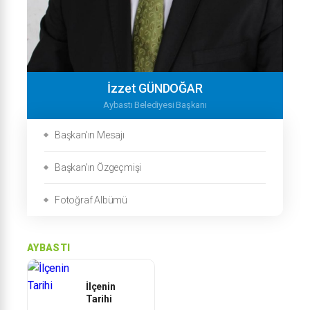
İzzet GÜNDOĞAR
Aybastı Belediyesi Başkanı
Başkan'ın Mesajı
Başkan'ın Özgeçmişi
Fotoğraf Albümü
AYBASTI
İlçenin
Tarihi