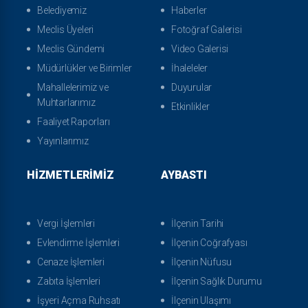
Belediyemiz
Haberler
Meclis Üyeleri
Fotoğraf Galerisi
Meclis Gündemi
Video Galerisi
Müdürlükler ve Birimler
İhaleleler
Mahallelerimiz ve
Duyurular
Muhtarlarımız
Etkinlikler
Faaliyet Raporları
Yayınlarımız
HIZMETLERIMIZ
AYBASTI
Vergi İşlemleri
İlçenin Tarihi
Evlendirme İşlemleri
İlçenin Coğrafyası
Cenaze İşlemleri
İlçenin Nüfusu
Zabıta İşlemleri
İlçenin Sağlık Durumu
İşyeri Açma Ruhsatı
İlçenin Ulaşımı