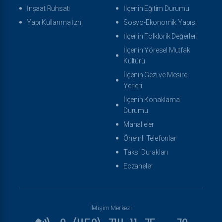
İnşaat Ruhsatı
İlçenin Eğitim Durumu
Yapı Kullanma İzni
Sosyo-Ekonomik Yapısı
İlçenin Folklorik Değerleri
İlçenin Yöresel Mutfak
Kültürü
İlçenin Gezi ve Mesire
Yerleri
İlçenin Konaklama
Durumu
Mahalleler
Önemli Telefonlar
Taksi Durakları
Eczaneler
İletişim Merkezi