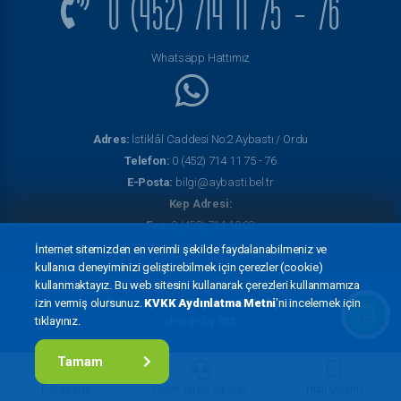
0 (452) 714 11 75 - 76
Whatsapp Hattımız
Adres:
İstiklâl Caddesi No:2 Aybastı / Ordu
Telefon:
0 (452) 714 11 75 - 76
E-Posta:
bilgi@aybasti.bel.tr
Kep Adresi:
Fax:
0 (452) 714 10 03
İnternet sitemizden en verimli şekilde faydalanabilmeniz ve
kullanıcı deneyiminizi geliştirebilmek için çerezler (cookie)
kullanmaktayız. Bu web sitesini kullanarak çerezleri kullanmamıza
© Copyright 2022
Aybastı Belediyesi
izin vermiş olursunuz.
KVKK Aydınlatma Metni
'ni incelemek için
design by
362
tıklayınız.
Tamam
E-Belediye
Öneri, İstek, Şikayet
Hızlı Ulaşım